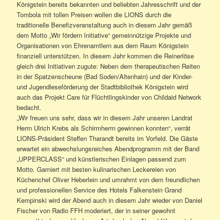
Königstein bereits bekannten und beliebten Jahresschrift und der
Tombola mit tollen Preisen wollen die LIONS durch die
traditionelle Benefizveranstaltung auch in diesem Jahr gemäß
dem Motto „Wir fördern Initiative“ gemeinnützige Projekte und
Organisationen von Ehrenamtlern aus dem Raum Königstein
finanziell unterstützen. In diesem Jahr kommen die Reinerlöse
gleich drei Initiativen zugute: Neben dem therapeutischen Reiten
in der Spatzenscheune (Bad Soden/Altenhain) und der Kinder-
und Jugendleseförderung der Stadtbibliothek Königstein wird
auch das Projekt Care für Flüchtlingskinder von Childaid Network
bedacht.
„Wir freuen uns sehr, dass wir in diesem Jahr unseren Landrat
Herrn Ulrich Krebs als Schirmherrn gewinnen konnten“, verrät
LIONS-Präsident Steffen Tharandt bereits im Vorfeld. Die Gäste
erwartet ein abwechslungsreiches Abendprogramm mit der Band
„UPPERCLASS“ und künstlerischen Einlagen passend zum
Motto. Garniert mit besten kulinarischen Leckereien von
Küchenchef Oliver Heberlein und umrahmt von dem freundlichen
und professionellen Service des Hotels Falkenstein Grand
Kempinski wird der Abend auch in diesem Jahr wieder von Daniel
Fischer von Radio FFH moderiert, der in seiner gewohnt