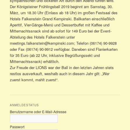
sympathischen und lockeren Art durch den Abend führen wird.
Der Königsteiner Frühlingsball 2019 beginnt am Samstag, 30.
März, um 18.30 Uhr (Einlass ab 18 Uhr) im großen Festsaal des
Hotels Falkenstein Grand Kempinski. Ballkarten einschließlich
Aperitif, Vier-Gänge-Menü und Dessertbuffet mit Kaffee und
Mitternachtssnack sind ab sofort für 149 Euro bei der Event-
Abteilung des Hotels Falkenstein unter
meetings.falkenstein@kempinski.com; Telefon (06174) 90-9928
oder Fax (06174) 90-9912 verfügbar. Daneben sind Flanierkarten
für 35 Euro (ab 22 Uhr, inklusive Begrüßungssekt und
Mitternachtssnack) erhältlich.
Zur Freude der LIONS war der Ball in den letzten Jahren stets
restlos ausverkauft, weshalb auch in diesem Jahr gilt: „Wer
zuerst kommt, mahlt zuerst“.
ANMELDESTATUS
Benutzername oder E-Mail-Adresse
Passwort