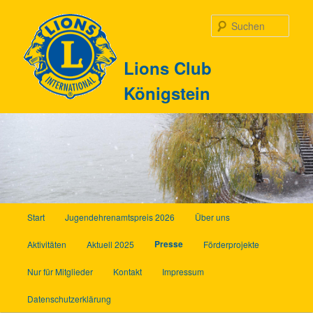
Zum
Inhalt
Such
wechseln
Lions Club
Königstein
Hauptmenü
Start
Jugendehrenamtspreis 2026
Über uns
Presse
Aktivitäten
Aktuell 2025
Förderprojekte
Nur für Mitglieder
Kontakt
Impressum
Datenschutzerklärung