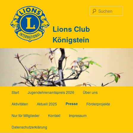
Zum
Inhalt
Such
wechseln
Lions Club
Königstein
Hauptmenü
Start
Jugendehrenamtspreis 2026
Über uns
Presse
Aktivitäten
Aktuell 2025
Förderprojekte
Nur für Mitglieder
Kontakt
Impressum
Datenschutzerklärung