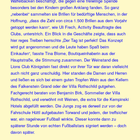
Waffelbacken beschäftigt, die gegen eine freiwillige Spende
besonders bei den Kindern großen Anklang fanden. So ganz
„nebenbei“ sammelten sie Brillen für bedürftige Menschen, in der
Hoffnung, „dass die Zahl von circa 1.500 Brillen aus dem Vorjahr
getoppt werden kann“, wie Uli Frech, Activity Beauftragte des
Clubs, unterstrich. Ein Blick in die Geschäfte zeigte, dass auch
hier reges Treiben herrschte „Der Tag ist perfekt! Das Konzept
wird gut angenommen und die Leute haben Spaß beim
Einkaufen“, fasste Tina Blome, Boutiqueinhaberin aus der
Hauptstraße, die Stimmung zusammen. Der Weinstand des
Lions Club Königstein fast direkt vor ihrer Tür war daran vielleicht
auch nicht ganz unschuldig. Hier standen die Damen und Herren
und ließen es sich bei einem guten Tropfen Wein aus den Kellern
des Falkenstein Grand oder der Villa Rothschild gutgehen.
Fachgerecht beraten von Benjamin Birk, Sommelier der Villa
Rothschild, und verwöhnt mit Weinen, die extra für die Kempinski
Hotels abgefüllt werden. Die Jungs zog es derweil zur von der
Fahrschule Hüttl aufgebauten Torwand und jedem, der treffsicher
war, ein nagelneuer Fußball winkte. Dieser konnte dann zu
späterer Stunde von echten Fußballstars signiert werden – doch
davon später.