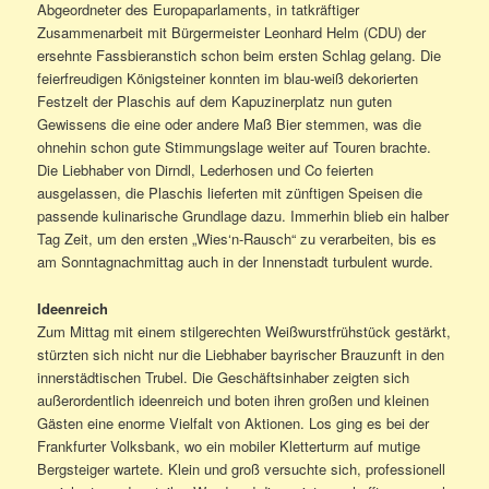
Abgeordneter des Europaparlaments, in tatkräftiger
Zusammenarbeit mit Bürgermeister Leonhard Helm (CDU) der
ersehnte Fassbieranstich schon beim ersten Schlag gelang. Die
feierfreudigen Königsteiner konnten im blau-weiß dekorierten
Festzelt der Plaschis auf dem Kapuzinerplatz nun guten
Gewissens die eine oder andere Maß Bier stemmen, was die
ohnehin schon gute Stimmungslage weiter auf Touren brachte.
Die Liebhaber von Dirndl, Lederhosen und Co feierten
ausgelassen, die Plaschis lieferten mit zünftigen Speisen die
passende kulinarische Grundlage dazu. Immerhin blieb ein halber
Tag Zeit, um den ersten „Wies‘n-Rausch“ zu verarbeiten, bis es
am Sonntagnachmittag auch in der Innenstadt turbulent wurde.
Ideenreich
Zum Mittag mit einem stilgerechten Weißwurstfrühstück gestärkt,
stürzten sich nicht nur die Liebhaber bayrischer Brauzunft in den
innerstädtischen Trubel. Die Geschäftsinhaber zeigten sich
außerordentlich ideenreich und boten ihren großen und kleinen
Gästen eine enorme Vielfalt von Aktionen. Los ging es bei der
Frankfurter Volksbank, wo ein mobiler Kletterturm auf mutige
Bergsteiger wartete. Klein und groß versuchte sich, professionell