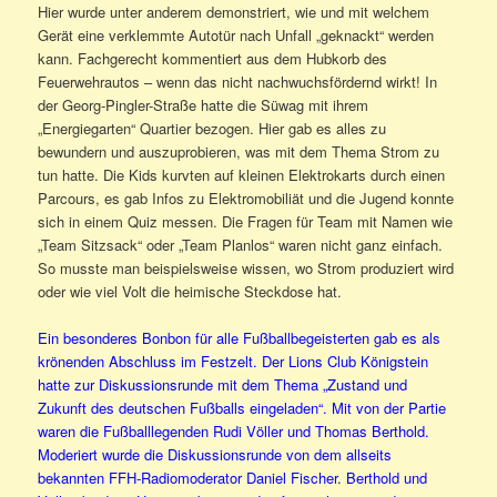
Hier wurde unter anderem demonstriert, wie und mit welchem
Gerät eine verklemmte Autotür nach Unfall „geknackt“ werden
kann. Fachgerecht kommentiert aus dem Hubkorb des
Feuerwehrautos – wenn das nicht nachwuchsfördernd wirkt! In
der Georg-Pingler-Straße hatte die Süwag mit ihrem
„Energiegarten“ Quartier bezogen. Hier gab es alles zu
bewundern und auszuprobieren, was mit dem Thema Strom zu
tun hatte. Die Kids kurvten auf kleinen Elektrokarts durch einen
Parcours, es gab Infos zu Elektromobiliät und die Jugend konnte
sich in einem Quiz messen. Die Fragen für Team mit Namen wie
„Team Sitzsack“ oder „Team Planlos“ waren nicht ganz einfach.
So musste man beispielsweise wissen, wo Strom produziert wird
oder wie viel Volt die heimische Steckdose hat.
Ein besonderes Bonbon für alle Fußballbegeisterten gab es als
krönenden Abschluss im Festzelt. Der Lions Club Königstein
hatte zur Diskussionsrunde mit dem Thema „Zustand und
Zukunft des deutschen Fußballs eingeladen“. Mit von der Partie
waren die Fußballlegenden Rudi Völler und Thomas Berthold.
Moderiert wurde die Diskussionsrunde von dem allseits
bekannten FFH-Radiomoderator Daniel Fischer. Berthold und