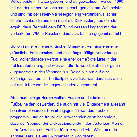
Völler, beide in Hanau geboren und aufgewachsen, wurden 1990
mit der deutschen Nationalmannschaft gemeinsam Weltmeister
und sind mit der Rhein-Main-Region eng verbunden. Fischer
leitete fachkundig und charmant die Diskussion, aus der sich
ergab, dass Berthold dem DFB und dessen Umgang mit der
verkorksten WM in Russland durchaus kritisch gegenübersteht.
Schon immer ein eher kritischer Charakter, vermisste er eine
gründliche Fehleranalyse und eine längst fällige Neuordnung.
Rudi Völler dagegen vertrat eine eher gemäßigte Linie in der
Fehleraufarbeitung und wies auf die Notwendigkeit einer guten
Jugendarbeit in den Vereinen hin. Beide blicken auf eine
30jährige Karriere als Fußballprofis zurück, was durchaus auch
auf das Interesse der fragestellenden Jugend traf.
Aber auch einige Herren wollten Fragen an die beiden
Fußballhelden loswerden, die auch mit viel Engagement allesamt
beantwortet wurden. Erwartungsgemäß war das Festzelt
proppenvoll und es freute alle Anwesenden ganz besonders,
dass der Sponsor der Diskussionsrunde – das Autohaus Marnet
– im Anschluss ein Freibier für alle spendierte. Was kann da
schöner sein, als ein Oktoberfest in Königstein?