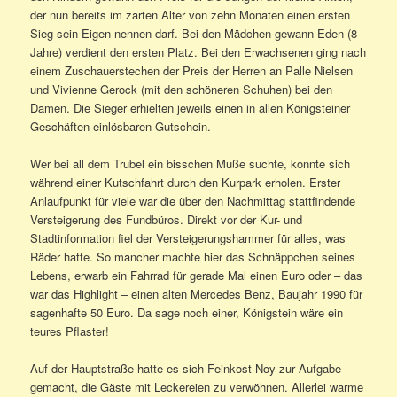
der nun bereits im zarten Alter von zehn Monaten einen ersten
Sieg sein Eigen nennen darf. Bei den Mädchen gewann Eden (8
Jahre) verdient den ersten Platz. Bei den Erwachsenen ging nach
einem Zuschauerstechen der Preis der Herren an Palle Nielsen
und Vivienne Gerock (mit den schöneren Schuhen) bei den
Damen. Die Sieger erhielten jeweils einen in allen Königsteiner
Geschäften einlösbaren Gutschein.
Wer bei all dem Trubel ein bisschen Muße suchte, konnte sich
während einer Kutschfahrt durch den Kurpark erholen. Erster
Anlaufpunkt für viele war die über den Nachmittag stattfindende
Versteigerung des Fundbüros. Direkt vor der Kur- und
Stadtinformation fiel der Versteigerungshammer für alles, was
Räder hatte. So mancher machte hier das Schnäppchen seines
Lebens, erwarb ein Fahrrad für gerade Mal einen Euro oder – das
war das Highlight – einen alten Mercedes Benz, Baujahr 1990 für
sagenhafte 50 Euro. Da sage noch einer, Königstein wäre ein
teures Pflaster!
Auf der Hauptstraße hatte es sich Feinkost Noy zur Aufgabe
gemacht, die Gäste mit Leckereien zu verwöhnen. Allerlei warme