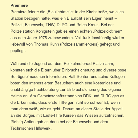
Premiere
Premiere feierte die „Blaulichtmeile“ in der Kirchstraße, wo alles
Station bezogen hatte, was ein Blaulicht sein Eigen nennt –
Polizei, Feuerwehr, THW, DLRG und Rotes Kreuz. Bei der
Polizeistation Königstein gab es einen echten „Polizeioldtimer“
aus dem Jahre 1975 zu bewundern. Voll funktionstüchtig wird er
liebevoll von Thomas Kuhn (Polizeisammlerkreis) gehegt und
gepflegt.
Während die Jugend auf dem Polizeimotorrad Platz nahm,
konnten sich die Eltern über Einbruchsicherung und diverse böse
Betrügereimaschen informieren. Ralf Bentert und seine Kollegen
boten den interessierten Besuchern auch eine kostenlose und
unabhängige Fachberatung zur Einbruchsicherung des eigenen
Heims an. Am Gemeinschaftsstand von DRK und DLRG gab es
die Erkenntnis, dass erste Hilfe gar nicht so schwer ist, wenn
man denn weiß, wie es geht. Darum an dieser Stelle der Appell
an die Bürger, mit Erste-Hilfe Kursen das Wissen aufzufrischen.
Richtig Action gab es dann bei der Feuerwehr und dem
Technischen Hilfswerk.