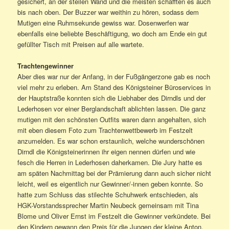
gesichert, an der steilen Wand und die meisten schafften es auch
bis nach oben. Der Buzzer war weithin zu hören, sodass dem
Mutigen eine Ruhmsekunde gewiss war. Dosenwerfen war
ebenfalls eine beliebte Beschäftigung, wo doch am Ende ein gut
gefüllter Tisch mit Preisen auf alle wartete.
Trachtengewinner
Aber dies war nur der Anfang, in der Fußgängerzone gab es noch
viel mehr zu erleben. Am Stand des Königsteiner Büroservices in
der Hauptstraße konnten sich die Liebhaber des Dirndls und der
Lederhosen vor einer Berglandschaft ablichten lassen. Die ganz
mutigen mit den schönsten Outfits waren dann angehalten, sich
mit eben diesem Foto zum Trachtenwettbewerb im Festzelt
anzumelden. Es war schon erstaunlich, welche wunderschönen
Dirndl die Königsteinerinnen ihr eigen nennen dürfen und wie
fesch die Herren in Lederhosen daherkamen. Die Jury hatte es
am späten Nachmittag bei der Prämierung dann auch sicher nicht
leicht, weil es eigentlich nur Gewinner/-innen geben konnte. So
hatte zum Schluss das stilechte Schuhwerk entschieden, als
HGK-Vorstandssprecher Martin Neubeck gemeinsam mit Tina
Blome und Oliver Ernst im Festzelt die Gewinner verkündete. Bei
den Kindern gewann den Preis für die Jungen der kleine Anton,