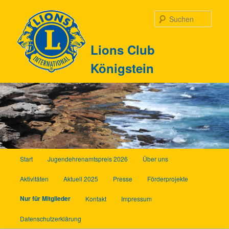
Zum
Inhalt
Such
wechseln
Lions Club
Königstein
Hauptmenü
Start
Jugendehrenamtspreis 2026
Über uns
Aktivitäten
Aktuell 2025
Presse
Förderprojekte
Nur für Mitglieder
Kontakt
Impressum
Datenschutzerklärung