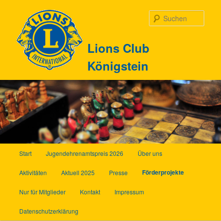
Zum
Inhalt
Such
wechseln
Lions Club
Königstein
Hauptmenü
Start
Jugendehrenamtspreis 2026
Über uns
Förderprojekte
Aktivitäten
Aktuell 2025
Presse
Nur für Mitglieder
Kontakt
Impressum
Datenschutzerklärung