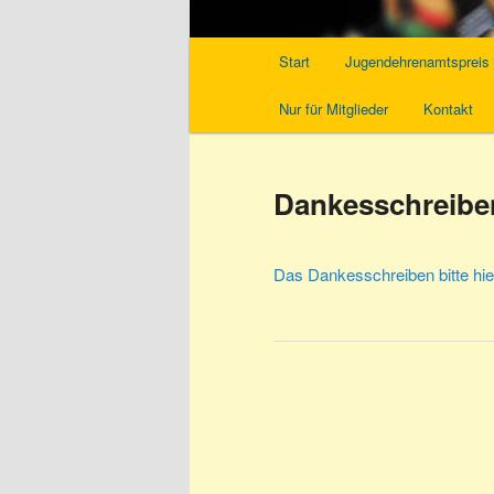
Hauptmenü
Start
Jugendehrenamtspreis
Nur für Mitglieder
Kontakt
Dankesschreibe
Das Dankesschreiben bitte hier