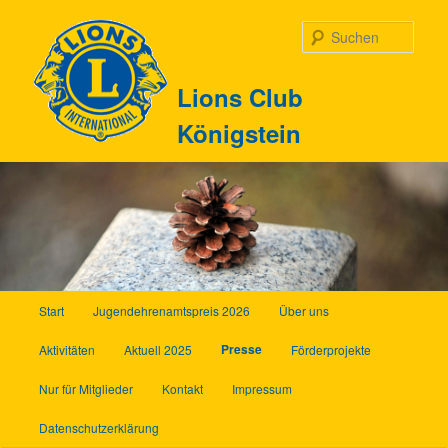
Zum
Inhalt
Such
wechseln
Lions Club
Königstein
Hauptmenü
Start
Jugendehrenamtspreis 2026
Über uns
Presse
Aktivitäten
Aktuell 2025
Förderprojekte
Nur für Mitglieder
Kontakt
Impressum
Datenschutzerklärung