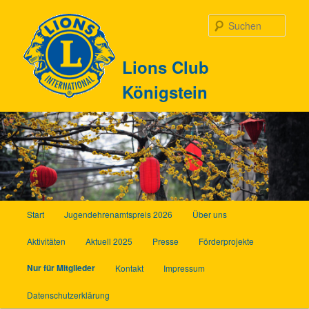
Zum
Inhalt
Such
wechseln
Lions Club
Königstein
Hauptmenü
Start
Jugendehrenamtspreis 2026
Über uns
Aktivitäten
Aktuell 2025
Presse
Förderprojekte
Nur für Mitglieder
Kontakt
Impressum
Datenschutzerklärung