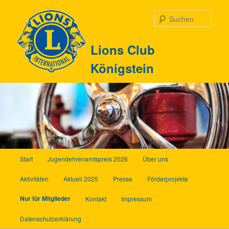
Zum
Inhalt
Such
wechseln
Lions Club
Königstein
Hauptmenü
Start
Jugendehrenamtspreis 2026
Über uns
Aktivitäten
Aktuell 2025
Presse
Förderprojekte
Nur für Mitglieder
Kontakt
Impressum
Datenschutzerklärung