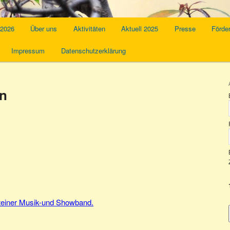
 2026
Über uns
Aktivitäten
Aktuell 2025
Presse
Förder
Impressum
Datenschutzerklärung
en
teiner Musik-und Showband.