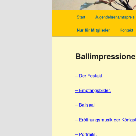
Hauptmenü
Start
Jugendehrenamtspreis
Nur für Mitglieder
Kontakt
Ballimpression
– Der Festakt.
– Empfangsbilder.
– Ballsaal.
– Eröffnungsmusik der Königs
– Portraits.