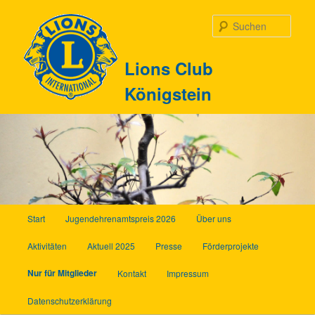
Zum
Inhalt
Such
wechseln
Lions Club
Königstein
Hauptmenü
Start
Jugendehrenamtspreis 2026
Über uns
Aktivitäten
Aktuell 2025
Presse
Förderprojekte
Nur für Mitglieder
Kontakt
Impressum
Datenschutzerklärung