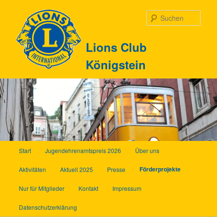
Zum
Inhalt
Such
wechseln
Lions Club
Königstein
Hauptmenü
Start
Jugendehrenamtspreis 2026
Über uns
Förderprojekte
Aktivitäten
Aktuell 2025
Presse
Nur für Mitglieder
Kontakt
Impressum
Datenschutzerklärung