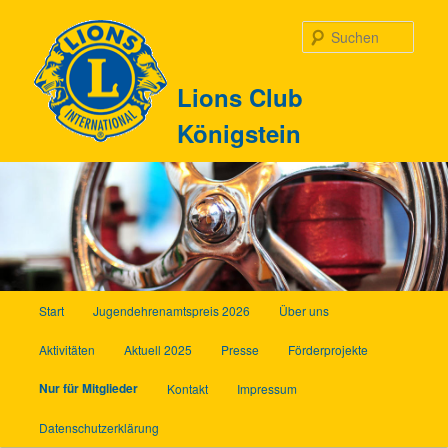
Zum
Inhalt
Such
wechseln
Lions Club
Königstein
Hauptmenü
Start
Jugendehrenamtspreis 2026
Über uns
Aktivitäten
Aktuell 2025
Presse
Förderprojekte
Nur für Mitglieder
Kontakt
Impressum
Datenschutzerklärung